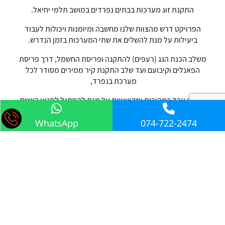
התקנת זוג מערכות בבתים נפרדים במושב תלמי יחיאל.
הפרויקט דרש מהצוות שלנו מחשבה ומיומנות ויכולות לעבוד
ביעילות על מנת להשלים את שתי המערכות בזמן הנדרש.
משלב הכנת הגג (רעפים) להתקנה ופריסת החשמל, דרך פריסת
הפאנלים וקיבועם ועד שלב התקנת קיר ממירים מסודר לכל
מערכת בנפרד,
צוותנו עבד במהירות ומקצועיות על מנת להסתגל לתנאי השטח
והבלטמים ולהביא ללקוח את המערכת הטובה ביותר.
WhatsApp
074-722-2474
ראש צוות: שגיא רומנו
חשמלאי ראשי: טל שטרן