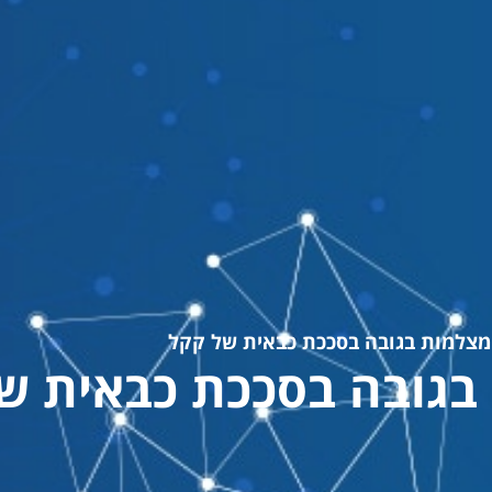
צלמות בגובה בסככת כבאית של קקל
גובה בסככת כבאית ש