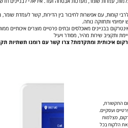
מות, עמדות שומר, מערכות אבטחה ועוד. אידיאלי לבניינים חדש
בי קומות, עם אפשרות לחיבור בין הדירות, קשר לעמדת שומר, מצ
ומיומי ותחזוקה נוחה.
נטרקום בבניינים מאוכלסים ובתים פרטיים מוצרים איכותיים ממות
מת ותקציב שירות מהיר, מסודר ויעיל
רקום איכותית ומתקדמת? צרו קשר עם רומנו תשתיות תק
חוויות משתמש ודוגמאות
ום התקשורת,
לקוחות המתקינים מערכת אינטרקום לבית פרטי מ
טיים ועסקיים.
ביטחון מוגברת ונוחות בשימוש היומיומי. לדוגמה, 
ום, מצלמות
במהירות מבקרים בלתי קרואים ולמנוע כניסה לא מ
את הלקוח בכל
האינטרקום עם מערכות תאורה ונעילה אוטומטיות 