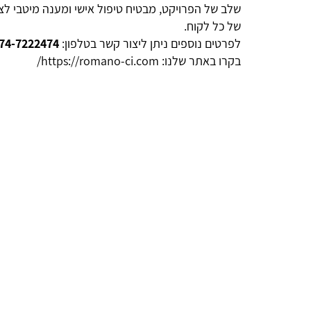
גישות יותר
שלב של הפרויקט, מבטיח טיפול אישי ומענה מיטבי לצ
אמצעי בסיסי,
של כל לקוח.
לפרטים נוספים ניתן ליצור קשר בטלפון:
74-7222474
אלא גם צפייה
בקרו באתר שלנו:
https://romano-ci.com/
ו איכותיות
מאות, תגי
עת אצבע. כל
 מורשים,
, בעלת ניסיון של למעלה מ-20
קום
מציעה שירות
 בלוחות זמנים
פי לקוחות