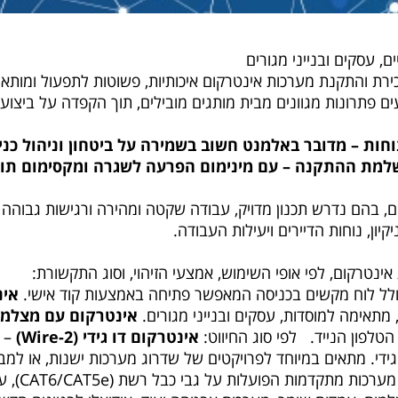
 עסקים ובנייני מגורים
ת והתקנת מערכות אינטרקום איכותיות, פשוטות לתפעול ומותאמו
עים פתרונות מגוונים מבית מותגים מובילים, תוך הקפדה על ביצוע
וחות – מדובר באלמנט חשוב בשמירה על ביטחון וניהול כני
שלמת ההתקנה – עם מינימום הפרעה לשגרה ומקסימום תו
ם, בהם נדרש תכנון מדויק, עבודה שקטה ומהירה ורגישות גבוהה 
יון, נוחות הדיירים ויעילות העבודה.
אינטרקום, לפי אופי השימוש, אמצעי הזיהוי, וסוג התקשורת:
לל לוח מקשים בכניסה המאפשר פתיחה באמצעות קוד אישי.
אינ
מתאימה למוסדות, עסקים ובנייני מגורים.
אינטרקום עם מצלמה 
ו הטלפון הנייד.
לפי סוג החיווט:
אינטרקום דו גידי (2-Wire)
– פ
ו גידי. מתאים במיוחד לפרויקטים של שדרוג מערכות ישנות, או ל
– מערכו